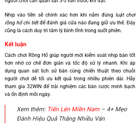
người chơi cần quan sát 3-5 ván trước khi đặt.
Nhịp vào tiền sẽ chính xác hơn khi nắm đúng
luật chơi
rồng hổ chi tiết
để đánh giá cửa nào đang giữ ưu thế. Đây
cũng là cách duy trì tâm lý bình tĩnh trong suốt phiên.
Kết luận
Cách chơi Rồng Hổ giúp người mới kiểm soát nhịp bàn tốt
hơn nhờ cơ chế đơn giản và tốc độ xử lý nhanh. Khi áp
dụng quan sát lịch sử bàn cùng chiến thuật theo chuỗi
người chơi dễ tối ưu kết quả trong nhiều phiên dài. Hãy
tham gia 32WIN để trải nghiệm các bàn cược minh bạch
và ổn định mỗi ngày.
Xem thêm:
Tiến Lên Miền Nam
– 4+ Mẹo
Đánh Hiệu Quả Thắng Nhiều Ván