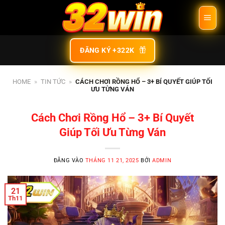
Bỏ
qua
nội
dung
ĐĂNG KÝ +322K
HOME
»
TIN TỨC
»
CÁCH CHƠI RỒNG HỔ – 3+ BÍ QUYẾT GIÚP TỐI
ƯU TỪNG VÁN
Cách Chơi Rồng Hổ – 3+ Bí Quyết
Giúp Tối Ưu Từng Ván
ĐĂNG VÀO
THÁNG 11 21, 2025
BỞI
ADMIN
21
Th11