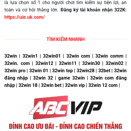
là lựa chọn số 1 cho người chơi tìm kiếm sự tiện lợi, an
toàn và cơ hội thắng lớn.
Đăng ký tài khoản nhận 322K:
https://uie.uk.com/
TÌM KIẾM NHANH
32win |
32win
1 |
32win
01 |
32win
com |
32win
comm |
32win
. com |
32win
12 |
32win
11 |
32win
30 |
32win
02 |
32win
pro |
32win
01 |
32win
top |
32win
28 | 32bet |
32win
đăng nhập |
32win
32 | game
32win | 32win com đăng
nhập | 32win 18 | 32win bet | 32win vip | 32win 12 com |