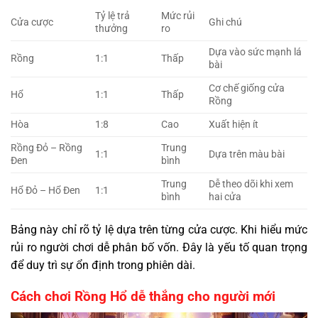
Tỷ lệ trả
Mức rủi
Cửa cược
Ghi chú
thưởng
ro
Dựa vào sức mạnh lá
Rồng
1:1
Thấp
bài
Cơ chế giống cửa
Hổ
1:1
Thấp
Rồng
Hòa
1:8
Cao
Xuất hiện ít
Rồng Đỏ – Rồng
Trung
1:1
Dựa trên màu bài
Đen
bình
Trung
Dễ theo dõi khi xem
Hổ Đỏ – Hổ Đen
1:1
bình
hai cửa
Bảng này chỉ rõ tỷ lệ dựa trên từng cửa cược.
Khi hiểu mức
rủi ro người chơi dễ phân bố vốn
.
Đây là yếu tố quan trọng
để duy trì sự ổn định trong phiên dài.
Cách chơi Rồng Hổ dễ thắng cho người mới