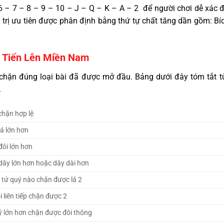
6 – 7 – 8 – 9 – 10 – J – Q – K – A – 2 để người chơi dễ xác 
á trị ưu tiên được phân định bằng thứ tự chất tăng dần gồm: Bí
 Tiến Lên Miền Nam
 chặn đúng loại bài đã được mở đầu.
Bảng dưới đây tóm tắt 
.
chặn hợp lệ
á lớn hơn
đôi lớn hơn
dây lớn hơn hoặc dây dài hơn
 tứ quý nào chặn được lá 2
i liên tiếp chặn được 2
ý lớn hơn chặn được đôi thông