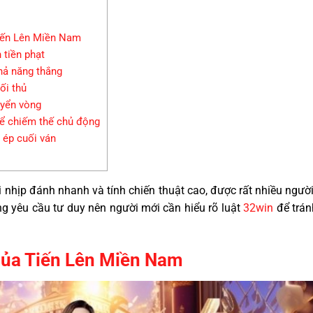
iến Lên Miền Nam
 tiền phạt
hả năng thắng
ối thủ
uyển vòng
ể chiếm thế chủ động
ị ép cuối ván
ới nhịp đánh nhanh và tính chiến thuật cao, được rất nhiều người
g yêu cầu tư duy nên người mới cần hiểu rõ luật
32win
để trán
của Tiến Lên Miền Nam