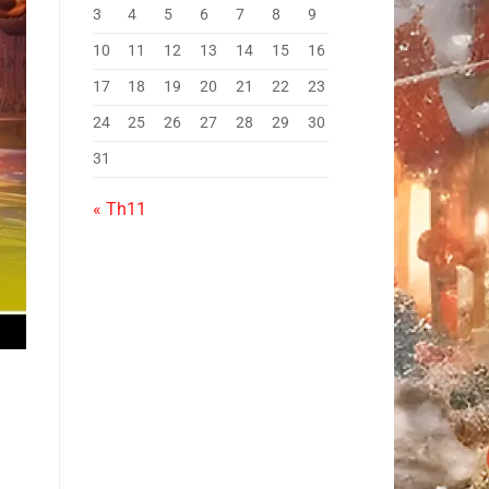
3
4
5
6
7
8
9
10
11
12
13
14
15
16
17
18
19
20
21
22
23
24
25
26
27
28
29
30
31
« Th11