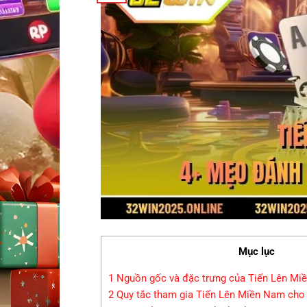
Mục lục
1
Nguồn gốc và đặc trưng của Tiến Lên Mi
2
Quy tắc tham gia Tiến Lên Miền Nam cho