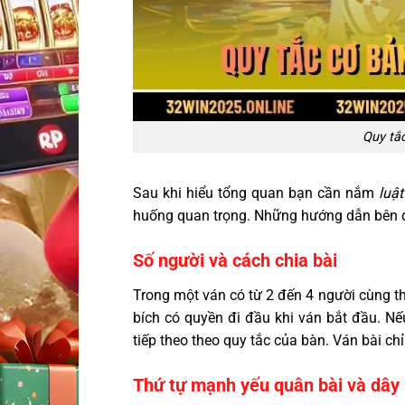
Quy tắ
Sau khi hiểu tổng quan bạn cần nắm
luậ
huống quan trọng.
Những hướng dẫn bên dư
Số người và cách chia bài
Trong một ván có từ 2 đến 4 người cùng t
bích có quyền đi đầu khi ván bắt đầu. Nế
tiếp theo theo quy tắc của bàn. Ván bài chỉ
Thứ
tự mạ
nh
y
ếu q
u
ân
b
ài
và
d
â
y