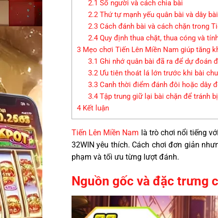
2.1
Số người và cách chia bài
2.2
Thứ tự mạnh yếu quân bài và dây bài
2.3
Cách đánh bài và cách chặn trong T
2.4
Quy định thua chặt, thua cóng và tính
3
Mẹo chơi Tiến Lên Miền Nam giúp tăng k
3.1
Ghi nhớ quân bài đã ra để dự đoán đ
3.2
Ưu tiên thoát lá lớn trước khi bài ch
3.3
Canh thời điểm đánh đôi hoặc dây đ
3.4
Tập trung giữ lại bài chặn để tránh b
4
Kết luận
Tiến Lên Miền Nam
là trò chơi nổi tiếng v
32WIN yêu thích.
Cách chơi đơn giản nhưn
phạm và tối ưu từng lượt đánh.
Nguồn gốc và đặc trưng 