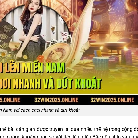
n Nam với cách chơi nhanh và dứt khoát
thể bài dân gian được truyền lại qua nhiều thế hệ trong cộng 
ướng phóng khoáng hơn so với tiến lên miền Bắc nên nhịp ván n