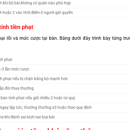
t khi bộ bài không có quân nào phù hợp
 hoặc 2 vào thời điểm ít người giữ quyền
tí
nh
t
i
ề
n phạt
ại lỗi và mức cược tại bàn.
Bảng dưới đây trình bày từng tr
nh phạt
–3 lần mức cược
nh phạt nếu bị chặn bằng bộ mạnh hơn
ấp đôi thua thường
 bàn tính phạt nếu giữ nhiều 2 hoặc tứ quý
ngay lập tức, thường thưởng x3 hoặc theo quy định
ẹ khi đánh sai lượt/sai loại bài